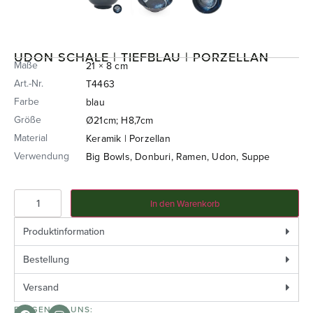
UDON SCHALE | TIEFBLAU | PORZELLAN
Maße
21 × 8 cm
Art.-Nr.
T4463
Farbe
blau
Größe
Ø21cm; H8,7cm
Material
Keramik | Porzellan
Verwendung
Big Bowls, Donburi, Ramen, Udon, Suppe
In den Warenkorb
Produktinformation
Bestellung
Versand
FOLGEN SIE UNS: