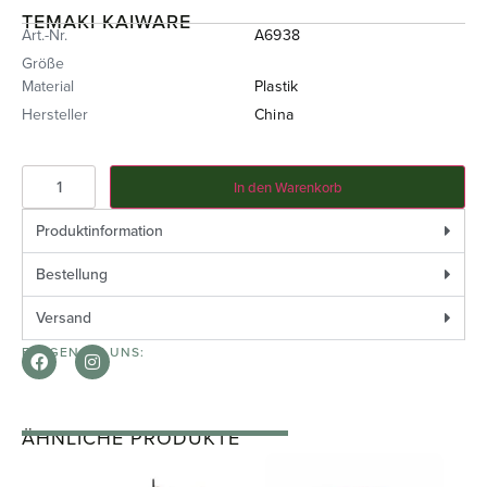
TEMAKI KAIWARE
Art.-Nr.
A6938
Größe
Material
Plastik
Hersteller
China
In den Warenkorb
Produktinformation
Bestellung
Versand
FOLGEN SIE UNS:
ÄHNLICHE PRODUKTE