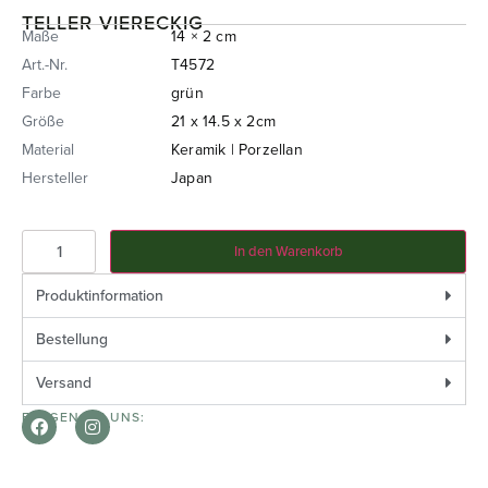
TELLER VIERECKIG
Maße
14 × 2 cm
Art.-Nr.
T4572
Farbe
grün
Größe
21 x 14.5 x 2cm
Material
Keramik | Porzellan
Hersteller
Japan
In den Warenkorb
Produktinformation
Bestellung
Versand
FOLGEN SIE UNS: