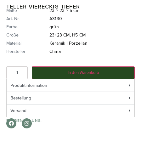
TELLER VIERECKIG TIEFER
Maße
23 × 23 × 5 cm
Art.-Nr.
A3130
Farbe
grün
Größe
23×23 CM, H5 CM
Material
Keramik | Porzellan
Hersteller
China
In den Warenkorb
Produktinformation
Bestellung
Versand
FOLGEN SIE UNS: