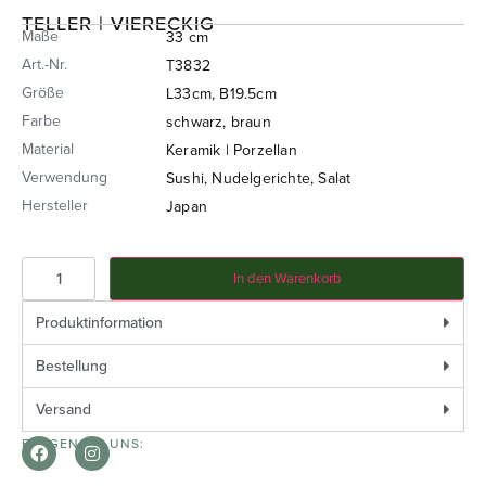
TELLER | VIERECKIG
Maße
33 cm
Art.-Nr.
T3832
Größe
L33cm, B19.5cm
Farbe
schwarz, braun
Material
Keramik | Porzellan
Verwendung
Sushi, Nudelgerichte, Salat
Hersteller
Japan
In den Warenkorb
Produktinformation
Bestellung
Versand
FOLGEN SIE UNS: