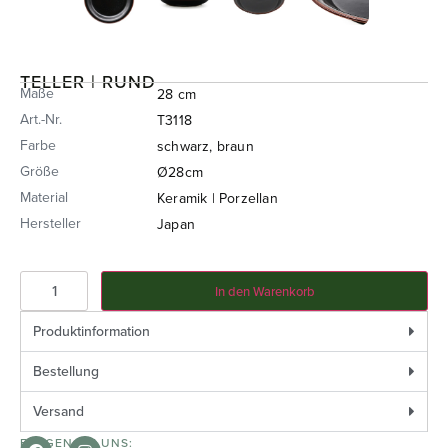
TELLER | RUND
Maße
28 cm
Art.-Nr.
T3118
Farbe
schwarz, braun
Größe
Ø28cm
Material
Keramik | Porzellan
Hersteller
Japan
In den Warenkorb
Produktinformation
Bestellung
Versand
FOLGEN SIE UNS: