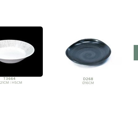
T3664
D268
21CM | H5CM
Ø16CM