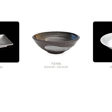
T3735
Ø24CM | H8,5CM
Ø
CM