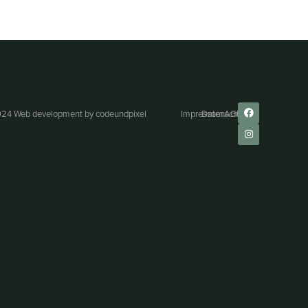
24 Web development by
codeundpixel
Impressum
Datenschutz
AGB