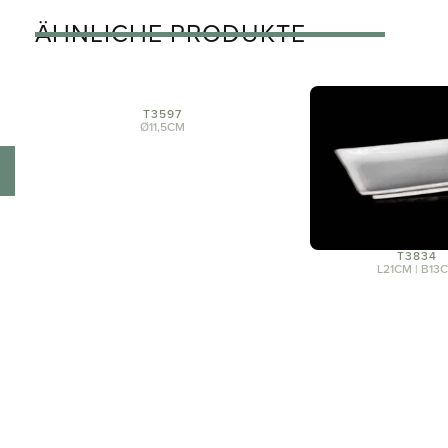
ÄHNLICHE PRODUKTE
T3597
Ø11,5CM
T3834
L21CM | B13