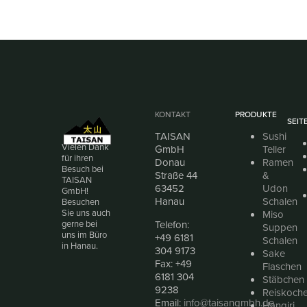
KONTAKT
PRODUKTE
SEIT
TAISAN
Sushi
Vielen Dank
GmbH
Teller
für ihren
Donau
Ramen
Besuch bei
Straße 44
&
TAISAN
63452
Udon
GmbH!
Hanau
Schalen
Besuchen
Sie uns auch
Miso
Telefon:
gerne bei
Suppen
uns im Büro
+49 6181
Schalen
in Hanau.
304 9173
Sake
Fax: +49
Flaschen
6181 304
Stäbchen
9238
Reiskoche
Email:
info@taisangmbh.de
Hangiri