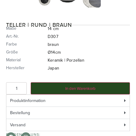
TELLER | RUND | BRAUN
Maße
14 cm
Art.-Nr.
D307
Farbe
braun
Größe
Ø14cm
Material
Keramik | Porzellan
Hersteller
Japan
In den Warenkorb
Produktinformation
Bestellung
Versand
FOLGEN SIE UNS: