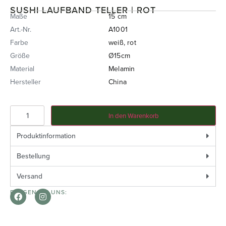
SUSHI LAUFBAND TELLER | ROT
Maße
15 cm
Art.-Nr.
A1001
Farbe
weiß, rot
Größe
Ø15cm
Material
Melamin
Hersteller
China
In den Warenkorb
Produktinformation
Bestellung
Versand
FOLGEN SIE UNS: