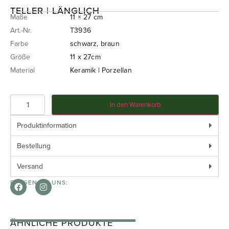
TELLER | LÄNGLICH
Maße
11 × 27 cm
Art.-Nr.
T3936
Farbe
schwarz, braun
Größe
11 x 27cm
Material
Keramik | Porzellan
In den Warenkorb
Produktinformation
Bestellung
Versand
FOLGEN SIE UNS:
ÄHNLICHE PRODUKTE