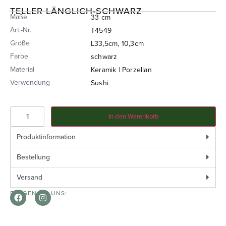
TELLER LÄNGLICH-SCHWARZ
Maße
33 cm
Art.-Nr.
T4549
Größe
L33,5cm, 10,3cm
Farbe
schwarz
Material
Keramik | Porzellan
Verwendung
Sushi
In den Warenkorb
Produktinformation
Bestellung
Versand
FOLGEN SIE UNS: