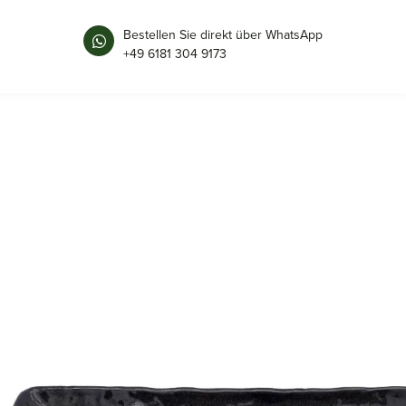
Bestellen Sie direkt über WhatsApp
+49 6181 304 9173
TELLER-GETEILT
33 × 10 cm
Maße
D666
Art.-Nr.
grau, schwarz
Farbe
33 x 10.5cm
Größe
Keramik | Porzellan
Material
Japan