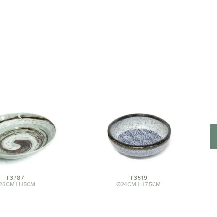
T3787
T3519
23CM | H5CM
Ø24CM | H7,5CM