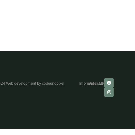
24 Web development by
codeundpixel
Impressum
Datenschutz
AGB