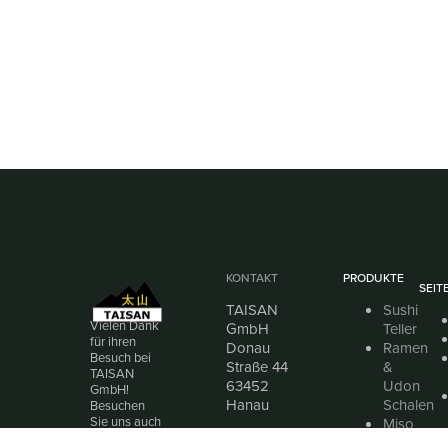
KONTAKT
PRODUKTE
SEIT
TAISAN
Sushi
Vielen Dank
GmbH
Teller
für ihren
Donau
Ramen
Besuch bei
Straße 44
&
TAISAN
63452
Udon
GmbH!
Hanau
Schalen
Besuchen
Sie uns auch
Miso
Telefon:
gerne bei
Suppen