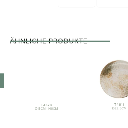
ÄHNLICHE PRODUKTE
T3578
Ø13CM | H6CM
T4611
Ø22,5CM