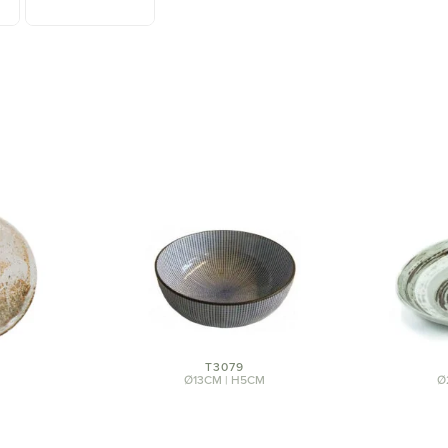
T3079
Ø13CM | H5CM
Ø