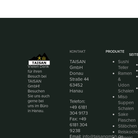
KONTAKT
PRODUKTE
SEIT
TAISAN
Sushi
Vielen Dank
GmbH
Teller
für ihren
Donau
Ramen
Besuch bei
Straße 44
&
TAISAN
63452
Udon
GmbH!
Hanau
Schalen
Besuchen
Sie uns auch
Miso
Telefon:
gerne bei
Suppen
uns im Büro
+49 6181
Schalen
in Hanau.
304 9173
Sake
Fax: +49
Flaschen
6181 304
Stäbchen
9238
Reiskoche
Email:
info@taisangmbh.de
Hangiri