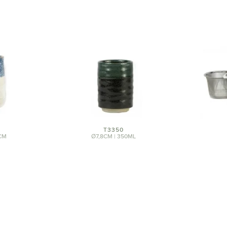
T3350
CM
Ø7,8CM | 350ML