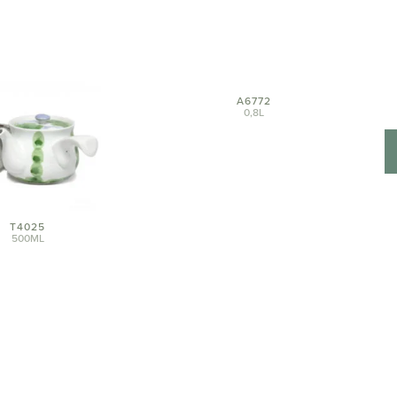
A6772
0,8L
T4025
500ML