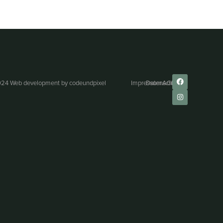
24 Web development by
codeundpixel
Impressum
Datenschutz
AGB