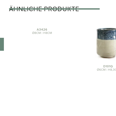
ÄHNLICHE PRODUKTE
A3426
Ø8CM | H8CM
D101Q
Ø6CM | H8,3