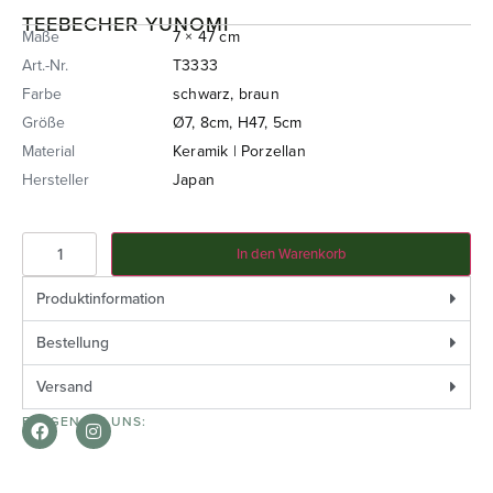
TEEBECHER YUNOMI
Maße
7 × 47 cm
Art.-Nr.
T3333
Farbe
schwarz, braun
Größe
Ø7, 8cm, H47, 5cm
Material
Keramik | Porzellan
Hersteller
Japan
In den Warenkorb
Produktinformation
Bestellung
Versand
FOLGEN SIE UNS: