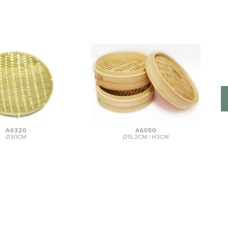
A6320
A6050
Ø30CM
Ø15,2CM | H3CM