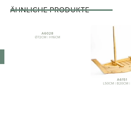
ÄHNLICHE PRODUKTE
A6028
Ø72CM | H16CM
A6151
L50CM | B20CM 