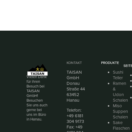
KONTAKT
PRODUKTE
SEIT
TAISAN
Sushi
Vielen Dank
GmbH
Teller
für ihren
Donau
Ramen
Besuch bei
Straße 44
&
TAISAN
63452
Udon
GmbH!
Hanau
Schalen
Besuchen
Sie uns auch
Miso
Telefon:
gerne bei
Suppen
uns im Büro
+49 6181
Schalen
in Hanau.
304 9173
Sake
Fax: +49
Flaschen