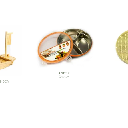
A6892
Ø18CM
| H6CM