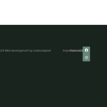
24 Web development by
codeundpixel
Impressum
Datenschutz
AGB