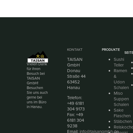
KONTAKT
PRODUKTE
SEIT
TAISAN
Sushi
Vielen Dank
GmbH
Teller
für ihren
Donau
Ramen
Besuch bei
Straße 44
&
TAISAN
63452
Udon
GmbH!
Hanau
Schalen
Besuchen
Sie uns auch
Miso
Telefon:
gerne bei
Suppen
uns im Büro
+49 6181
Schalen
in Hanau.
304 9173
Sake
Fax: +49
Flaschen
6181 304
Stäbchen
9238
Reiskoche
Email:
info@taisangmbh.de
Hangiri