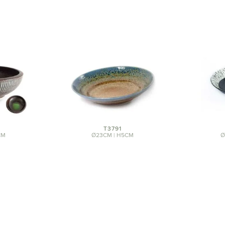
T3791
CM
Ø23CM | H5CM
Ø