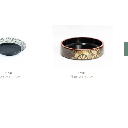
T3665
T1111
21CM | H5CM
Ø31CM | H6CM