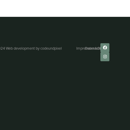
24 Web development by
codeundpixel
Impressum
Datenschutz
AGB