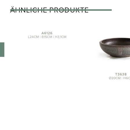
ÄHNLICHE PRODUKTE
A6126
L24CM | B15CM | H3,1CM
T3638
Ø20CM | H6