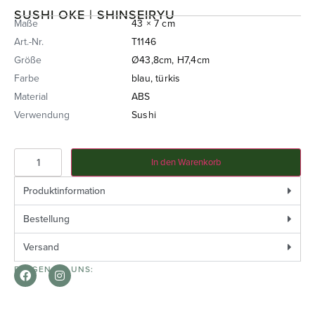
SUSHI OKE | SHINSEIRYU
Maße
43 × 7 cm
Art.-Nr.
T1146
Größe
Ø43,8cm, H7,4cm
Farbe
blau, türkis
Material
ABS
Verwendung
Sushi
In den Warenkorb
Produktinformation
Bestellung
Versand
FOLGEN SIE UNS: