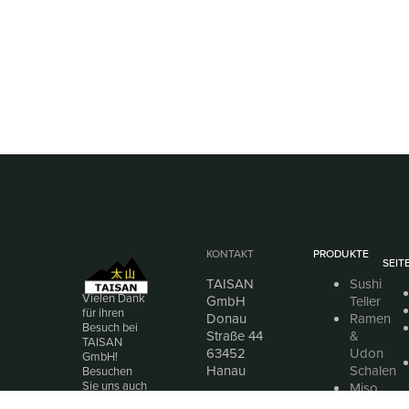
KONTAKT
PRODUKTE
SEIT
TAISAN
Sushi
Vielen Dank
GmbH
Teller
für ihren
Donau
Ramen
Besuch bei
Straße 44
&
TAISAN
63452
Udon
GmbH!
Hanau
Schalen
Besuchen
Sie uns auch
Miso
Telefon:
gerne bei
Suppen