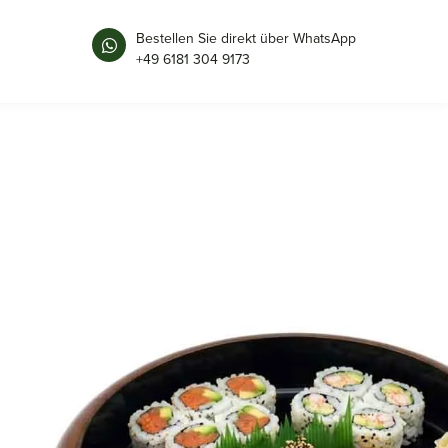
Bestellen Sie direkt über WhatsApp
+49 6181 304 9173
SUSHI OKE | NASHIJI
24 × 6 cm
Maße
T1160
Art.-Nr.
Ø24,5, H6,1cm
Größe
braun, rot, orange
Farbe
ABS
Material
Sushi