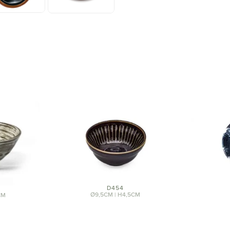
D454
Ø9,5CM | H4,5CM
CM