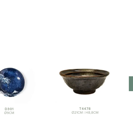
T4478
D301
Ø21CM | H8,8CM
Ø9CM