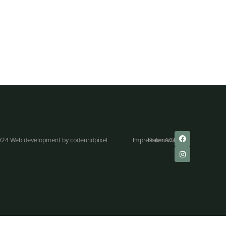
24 Web development by
codeundpixel
Impressum
Datenschutz
AGB