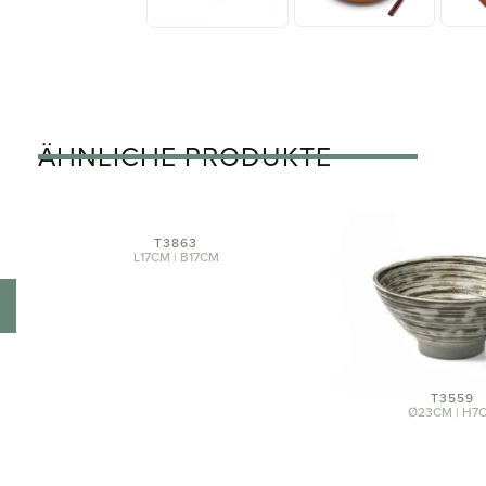
ÄHNLICHE PRODUKTE
T3863
L17CM | B17CM
T3559
Ø23CM | H7