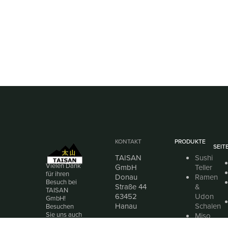
KONTAKT
PRODUKTE
SEIT
TAISAN
Sushi
Vielen Dank
GmbH
Teller
für ihren
Donau
Ramen
Besuch bei
Straße 44
&
TAISAN
63452
Udon
GmbH!
Hanau
Schalen
Besuchen
Sie uns auch
Miso
Telefon:
gerne bei
Suppen