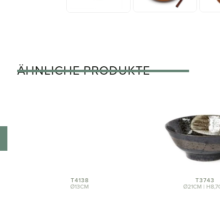
ÄHNLICHE PRODUKTE
T4138
Ø13CM
T3743
Ø21CM | H8,