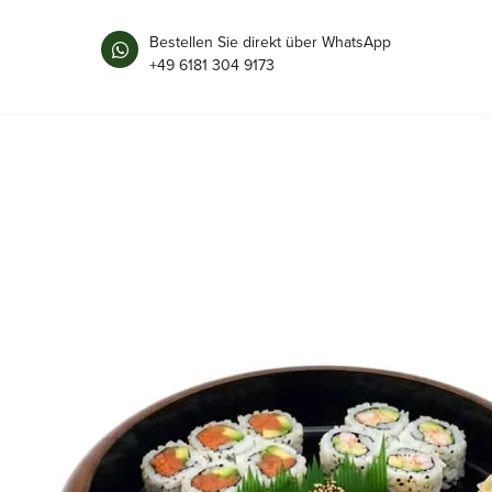
Bestellen Sie direkt über WhatsApp
+49 6181 304 9173
SUSHI OKE | NASHIJI
51 × 8 cm
Maße
T1168
Art.-Nr.
Ø21cm, H8,1cm
Größe
braun, rot, orange
Farbe
ABS
Material
Sushi