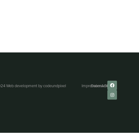
24 Web development by
codeundpixel
Impressum
Datenschutz
AGB