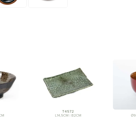
T4572
7CM
L14,5CM | B2CM
Ø9