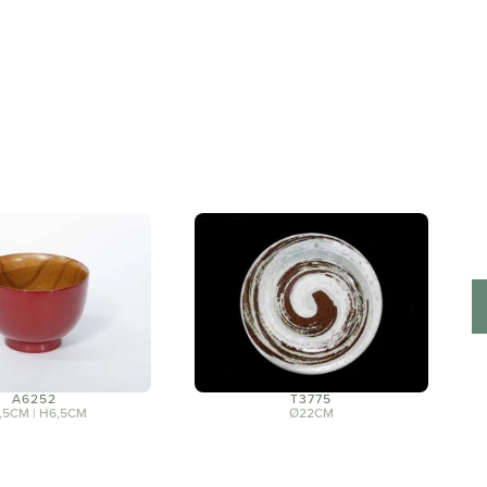
A6252
T3775
,5CM | H6,5CM
Ø22CM