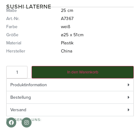
SUSHI-LATERNE
Maße
25 cm
Art.-Nr.
A7367
Farbe
weiß
Größe
ø25 x 51cm
Material
Plastik
Hersteller
China
In den Warenkorb
Produktinformation
Bestellung
Versand
FOLGEN SIE UNS: