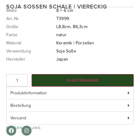
SOJA SOSSEN SCHALE | VIERECKIG
Maße
8 × 6 cm
Art.-Nr.
T3999
Größe
L8,8cm, B6,3cm
Farbe
natur
Material
Keramik | Porzellan
Verwendung
Soja Soße
Hersteller
Japan
In den Warenkorb
Produktinformation
Bestellung
Versand
FOLGEN SIE UNS: