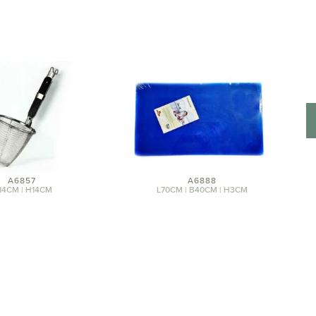
A6857
A6888
14CM | H14CM
L70CM | B40CM | H3CM