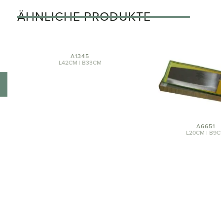
ÄHNLICHE PRODUKTE
A1345
L42CM | B33CM
A6651
L20CM | B9