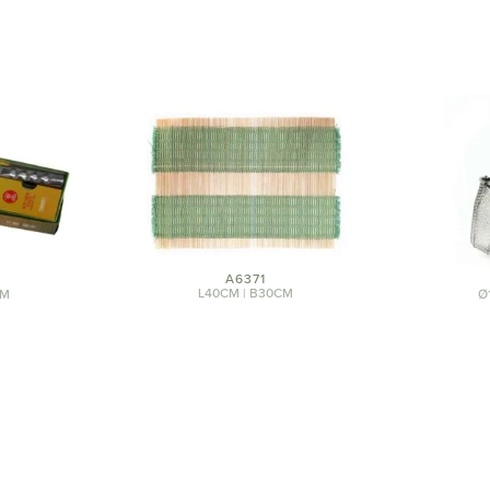
A6371
L40CM | B30CM
CM
Ø