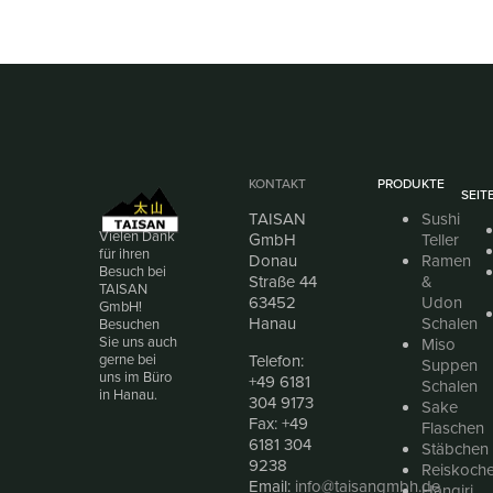
KONTAKT
PRODUKTE
SEIT
TAISAN
Sushi
Vielen Dank
GmbH
Teller
für ihren
Donau
Ramen
Besuch bei
Straße 44
&
TAISAN
63452
Udon
GmbH!
Hanau
Schalen
Besuchen
Sie uns auch
Miso
Telefon:
gerne bei
Suppen
uns im Büro
+49 6181
Schalen
in Hanau.
304 9173
Sake
Fax: +49
Flaschen
6181 304
Stäbchen
9238
Reiskoche
Email:
info@taisangmbh.de
Hangiri