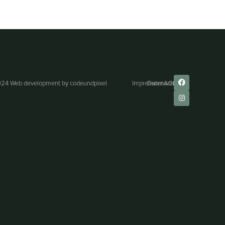
24 Web development by
codeundpixel
Impressum
Datenschutz
AGB