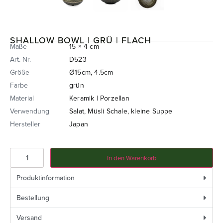
SHALLOW BOWL | GRÜ | FLACH
Maße
15 × 4 cm
Art.-Nr.
D523
Größe
Ø15cm, 4.5cm
Farbe
grün
Material
Keramik | Porzellan
Verwendung
Salat, Müsli Schale, kleine Suppe
Hersteller
Japan
In den Warenkorb
Produktinformation
Bestellung
Versand