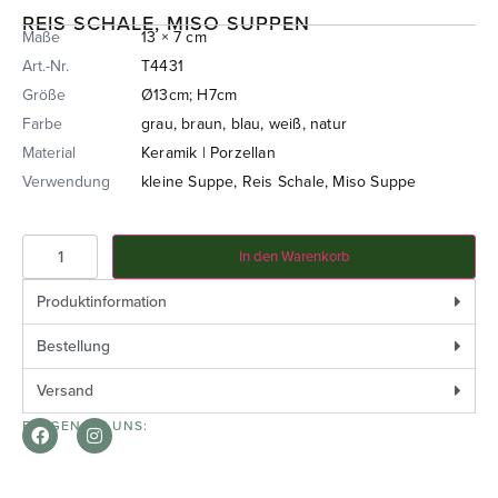
REIS SCHALE, MISO SUPPEN
Maße
13 × 7 cm
Art.-Nr.
T4431
Größe
Ø13cm; H7cm
Farbe
grau, braun, blau, weiß, natur
Material
Keramik | Porzellan
Verwendung
kleine Suppe, Reis Schale, Miso Suppe
In den Warenkorb
Produktinformation
Bestellung
Versand
FOLGEN SIE UNS: