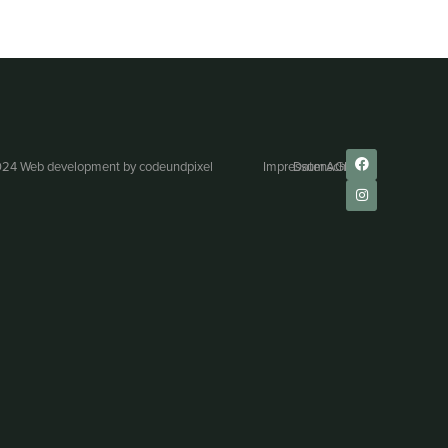
24 Web development by
codeundpixel
Impressum
Datenschutz
AGB