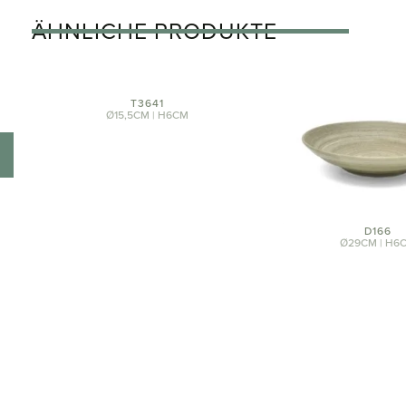
ÄHNLICHE PRODUKTE
T3641
Ø15,5CM | H6CM
D166
Ø29CM | H6