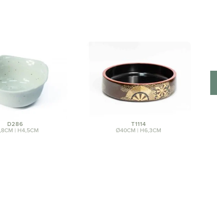
D286
T1114
,8CM | H4,5CM
Ø40CM | H6,3CM