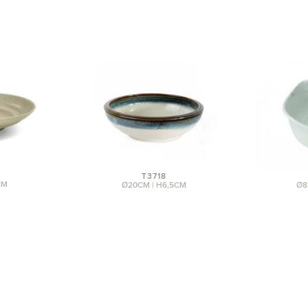
T3718
CM
Ø20CM | H6,5CM
Ø8