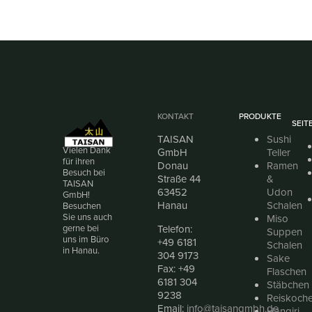
KONTAKT
PRODUKTE
SEIT
TAISAN
Sushi
Vielen Dank
GmbH
Teller
für ihren
Donau
Ramen
Besuch bei
Straße 44
&
TAISAN
63452
Udon
GmbH!
Hanau
Schalen
Besuchen
Sie uns auch
Miso
Telefon:
gerne bei
Suppen
uns im Büro
+49 6181
Schalen
in Hanau.
304 9173
Sake
Fax: +49
Flaschen
6181 304
Stäbchen
9238
Reiskoche
Email:
info@taisangmbh.de
Hangiri