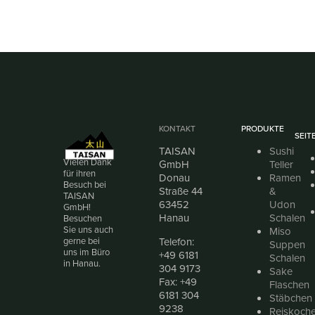
KONTAKT
PRODUKTE
SEIT
TAISAN
Sushi
Vielen Dank
GmbH
Teller
für ihren
Donau
Ramen
Besuch bei
Straße 44
&
TAISAN
63452
Udon
GmbH!
Hanau
Schalen
Besuchen
Sie uns auch
Miso
Telefon:
gerne bei
Suppen
uns im Büro
+49 6181
Schalen
in Hanau.
304 9173
Sake
Fax: +49
Flaschen
6181 304
Stäbchen
9238
Reiskoche