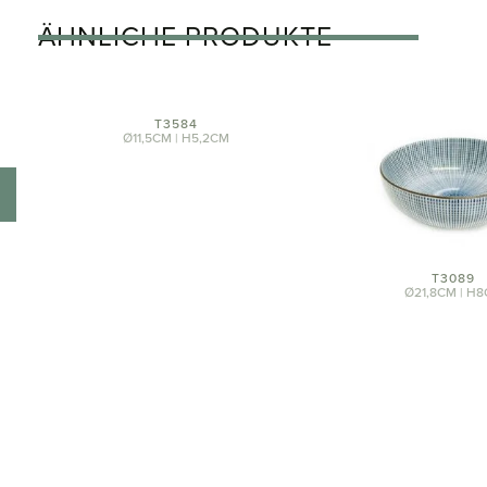
ÄHNLICHE PRODUKTE
T3584
Ø11,5CM | H5,2CM
T3089
Ø21,8CM | H