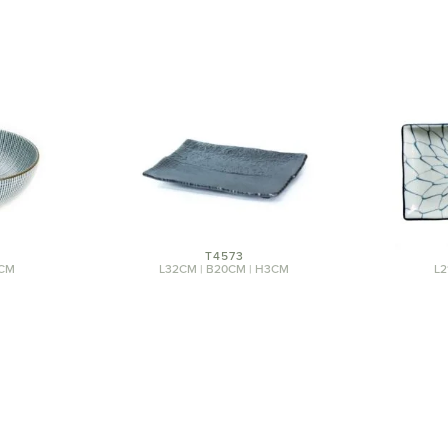
T4573
8CM
L32CM | B20CM | H3CM
L2