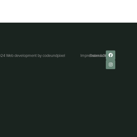
24 Web development by
codeundpixel
Impressum
Datenschutz
AGB