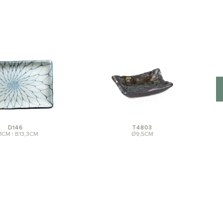
D146
T4803
1CM | B13,3CM
Ø9,5CM