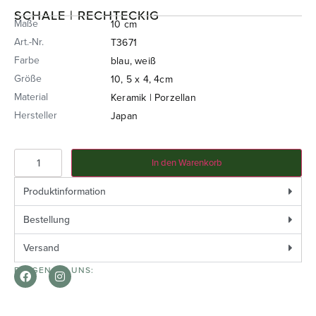
SCHALE | RECHTECKIG
Maße
10 cm
Art.-Nr.
T3671
Farbe
blau, weiß
Größe
10, 5 x 4, 4cm
Material
Keramik | Porzellan
Hersteller
Japan
In den Warenkorb
Produktinformation
Bestellung
Versand
FOLGEN SIE UNS: