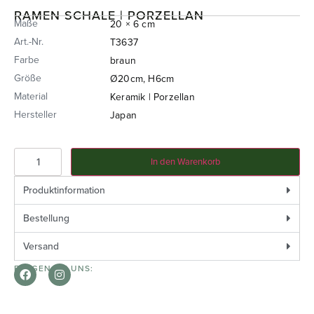
RAMEN SCHALE | PORZELLAN
Maße
20 × 6 cm
Art.-Nr.
T3637
Farbe
braun
Größe
Ø20cm, H6cm
Material
Keramik | Porzellan
Hersteller
Japan
In den Warenkorb
Produktinformation
Bestellung
Versand
FOLGEN SIE UNS: