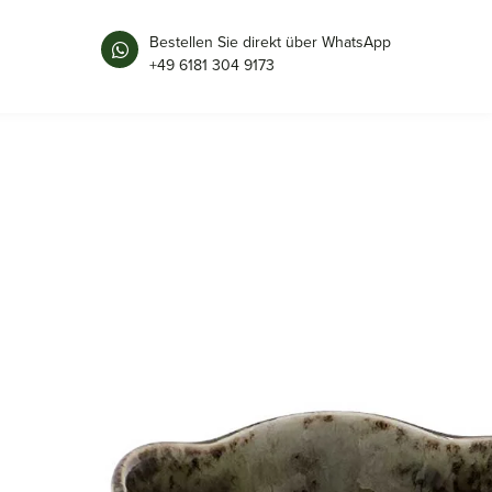
Bestellen Sie direkt über WhatsApp
+49 6181 304 9173
SCHALE KLEINE | GRÜN
9 × 4 cm
Maße
D247
Art.-Nr.
braun, grün
Farbe
Ø9cm, H4cm
Größe
Keramik | Porzellan
Material