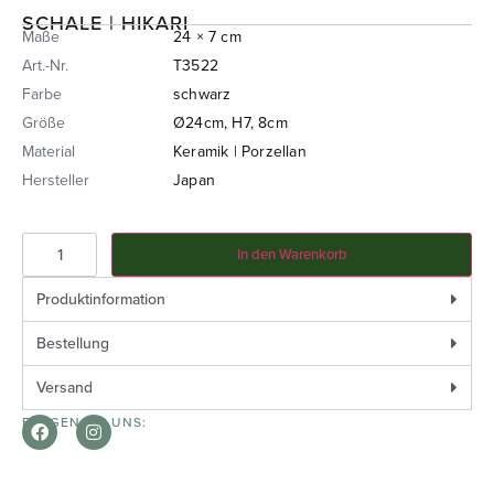
SCHALE | HIKARI
Maße
24 × 7 cm
Art.-Nr.
T3522
Farbe
schwarz
Größe
Ø24cm, H7, 8cm
Material
Keramik | Porzellan
Hersteller
Japan
In den Warenkorb
Produktinformation
Bestellung
Versand
FOLGEN SIE UNS: