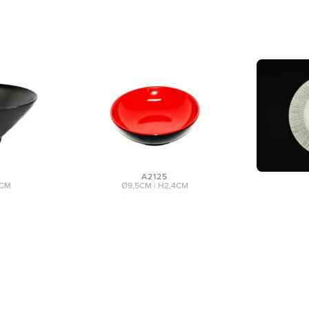
A2125
3CM
Ø9,5CM | H2,4CM