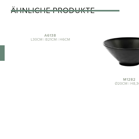
ÄHNLICHE PRODUKTE
A6138
L30CM | B21CM | H6CM
M1282
Ø20CM | H8,