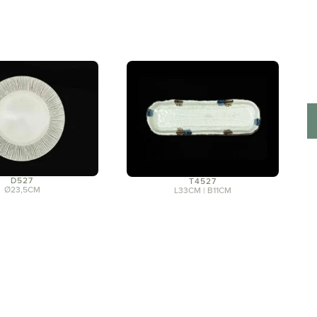
D527
T4527
Ø23,5CM
L33CM | B11CM