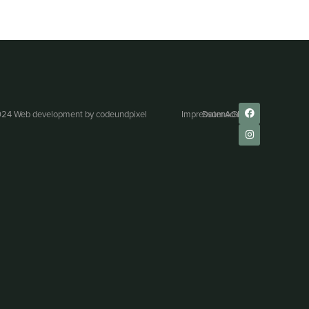
24 Web development by
codeundpixel
Impressum
Datenschutz
AGB