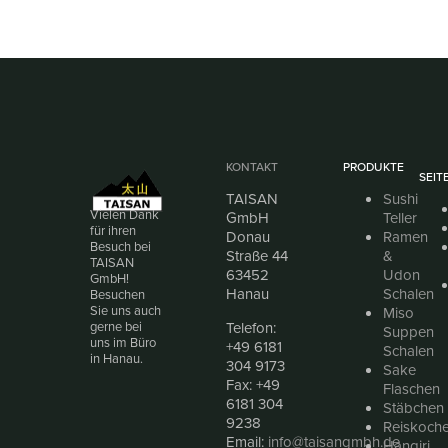
KONTAKT
PRODUKTE
SEIT
TAISAN
Sushi
Vielen Dank
GmbH
Teller
für ihren
Donau
Ramen
Besuch bei
Straße 44
&
TAISAN
63452
Udon
GmbH!
Hanau
Schalen
Besuchen
Sie uns auch
Miso
Telefon:
gerne bei
Suppen
uns im Büro
+49 6181
Schalen
in Hanau.
304 9173
Sake
Fax: +49
Flaschen
6181 304
Stäbchen
9238
Reiskoche
Email:
info@taisangmbh.de
Hangiri