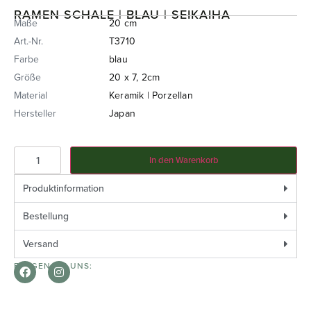
RAMEN SCHALE | BLAU | SEIKAIHA
Maße
20 cm
Art.-Nr.
T3710
Farbe
blau
Größe
20 x 7, 2cm
Material
Keramik | Porzellan
Hersteller
Japan
In den Warenkorb
Produktinformation
Bestellung
Versand
FOLGEN SIE UNS: