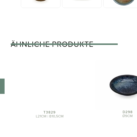
ÄHNLICHE PRODUKTE
T3829
L21CM | B10,5CM
D298
Ø9CM