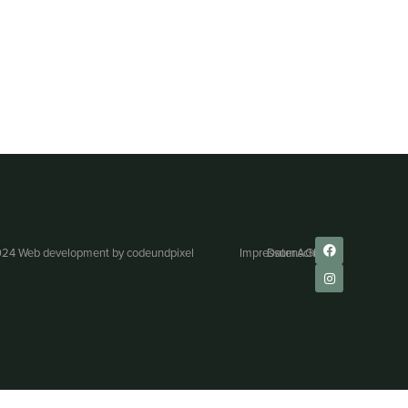
24 Web development by
codeundpixel
Impressum
Datenschutz
AGB