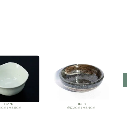
D276
D660
1CM | H5,5CM
Ø17,2CM | H5,4CM