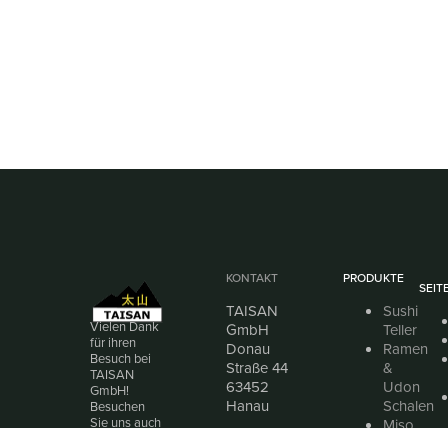
KONTAKT
PRODUKTE
SEIT
TAISAN
Sushi
Vielen Dank
GmbH
Teller
für ihren
Donau
Ramen
Besuch bei
Straße 44
&
TAISAN
63452
Udon
GmbH!
Hanau
Schalen
Besuchen
Sie uns auch
Miso
Telefon:
gerne bei
Suppen