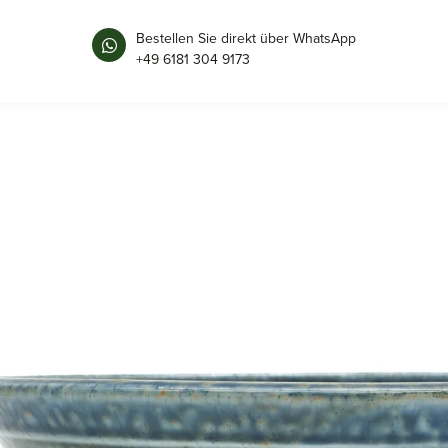
Bestellen Sie direkt über WhatsApp
+49 6181 304 9173
RAMEN SCHALE | BLAU-GRAU |
KERAMIK
24 × 8 cm
Maße
T3734
Art.-Nr.
grün, natur
Farbe
Ø24cm, H8, 5cm
Größe
Keramik | Porzellan
Material