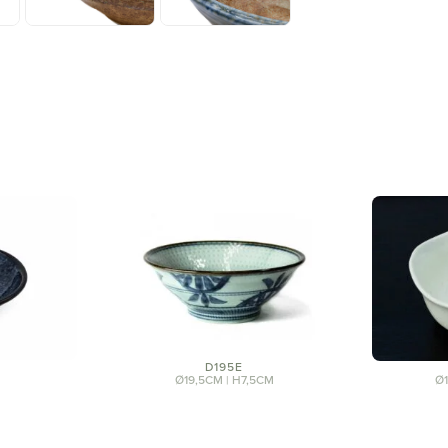
D195E
Ø19,5CM | H7,5CM
Ø1