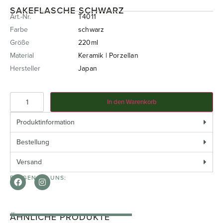
SAKEFLASCHE SCHWARZ
Art.-Nr.
T4011
Farbe
schwarz
Größe
220ml
Material
Keramik | Porzellan
Hersteller
Japan
In den Warenkorb
Produktinformation
Bestellung
Versand
FOLGEN SIE UNS:
ÄHNLICHE PRODUKTE