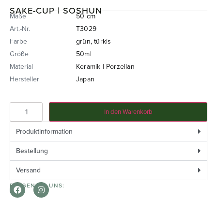
SAKE-CUP | SOSHUN
Maße
50 cm
Art.-Nr.
T3029
Farbe
grün, türkis
Größe
50ml
Material
Keramik | Porzellan
Hersteller
Japan
In den Warenkorb
Produktinformation
Bestellung
Versand
FOLGEN SIE UNS: