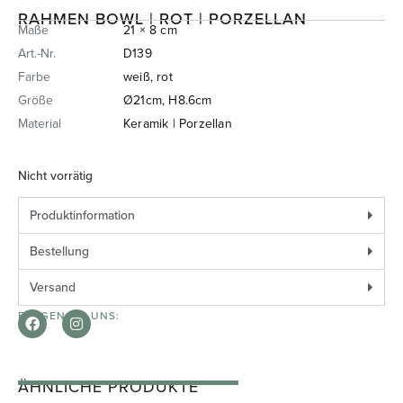
RAHMEN BOWL | ROT | PORZELLAN
Maße
21 × 8 cm
Art.-Nr.
D139
Farbe
weiß, rot
Größe
Ø21cm, H8.6cm
Material
Keramik | Porzellan
Nicht vorrätig
Produktinformation
Bestellung
Versand
FOLGEN SIE UNS:
ÄHNLICHE PRODUKTE