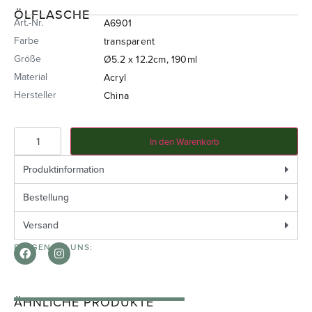
ÖLFLASCHE
Art.-Nr.
A6901
Farbe
transparent
Größe
Ø5.2 x 12.2cm, 190ml
Material
Acryl
Hersteller
China
In den Warenkorb
Produktinformation
Bestellung
Versand
FOLGEN SIE UNS:
ÄHNLICHE PRODUKTE