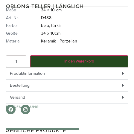
OBLONG TELLER | LÄNGLICH
Maße
34 × 10 cm
Art.-Nr.
D488
Farbe
blau, türkis
Größe
34 x 10cm
Material
Keramik | Porzellan
In den Warenkorb
Produktinformation
Bestellung
Versand
FOLGEN SIE UNS:
ÄHNLICHE PRODUKTE