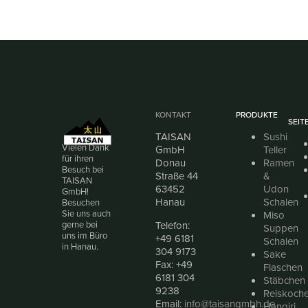
KONTAKT
PRODUKTE
SEIT
TAISAN
Sushi
Vielen Dank
GmbH
Teller
für ihren
Donau
Ramen
Besuch bei
Straße 44
&
TAISAN
63452
Udon
GmbH!
Hanau
Schalen
Besuchen
Sie uns auch
Miso
Telefon:
gerne bei
Suppen
uns im Büro
+49 6181
Schalen
in Hanau.
304 9173
Sake
Fax: +49
Flaschen
6181 304
Stäbchen
9238
Reiskoche
Email:
info@taisangmbh.de
Hangiri