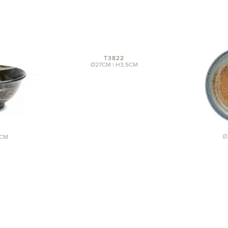
T3822
Ø27CM | H3,5CM
Ø
5CM