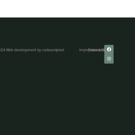
24 Web development by
codeundpixel
Impressum
Datenschutz
AGB