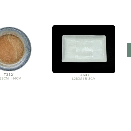
T3821
T4547
28CM | H4CM
L21CM | B13CM