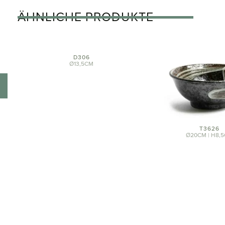
ÄHNLICHE PRODUKTE
D306
Ø13,5CM
T3626
Ø20CM | H8,