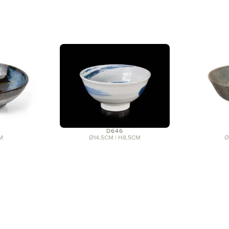
D646
M
Ø14,5CM | H8,5CM
Ø