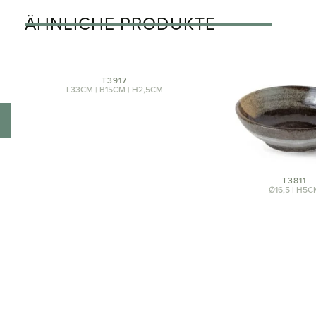
ÄHNLICHE PRODUKTE
T3917
L33CM | B15CM | H2,5CM
T3811
Ø16,5 | H5C