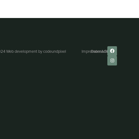
24 Web development by
codeundpixel
Impressum
Datenschutz
AGB