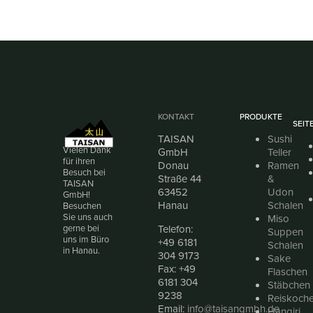
KONTAKT
PRODUKTE
SEIT
TAISAN
Sushi
Vielen Dank
GmbH
Teller
für ihren
Donau
Ramen
Besuch bei
Straße 44
&
TAISAN
63452
Udon
GmbH!
Hanau
Schalen
Besuchen
Sie uns auch
Miso
Telefon:
gerne bei
Suppen
uns im Büro
+49 6181
Schalen
in Hanau.
304 9173
Sake
Fax: +49
Flaschen
6181 304
Stäbchen
9238
Reiskoche
Email:
info@taisangmbh.de
Hangiri