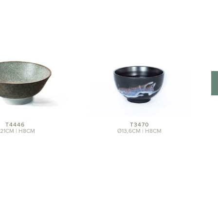
T4446
T3470
21CM | H8CM
Ø13,6CM | H8CM