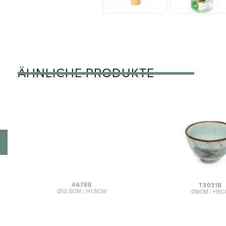
ÄHNLICHE PRODUKTE
A6788
T3031B
Ø13,5CM | H1,5CM
Ø8CM | H5