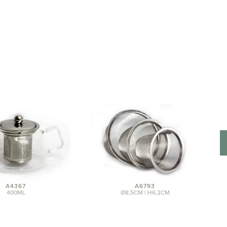
A4367
A6793
400ML
Ø8,5CM | H6,2CM