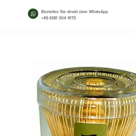
Bestellen Sie direkt über WhatsApp
+49 6181 304 9173
MATCHABESEN | 100ER
6 × 11 cm
Maße
A6305
Art.-Nr.
natur
Farbe
Ø6, 2cm, H11cm
Größe
Bambus
Material
China