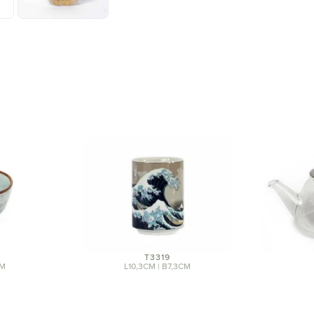
T3319
CM
L10,3CM | B7,3CM