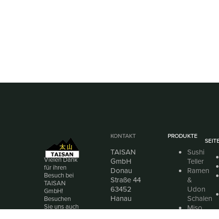
KONTAKT
PRODUKTE
SEIT
TAISAN
Sushi
Vielen Dank
GmbH
Teller
für ihren
Donau
Ramen
Besuch bei
Straße 44
&
TAISAN
63452
Udon
GmbH!
Hanau
Schalen
Besuchen
Sie uns auch
Miso
Telefon:
gerne bei
Suppen