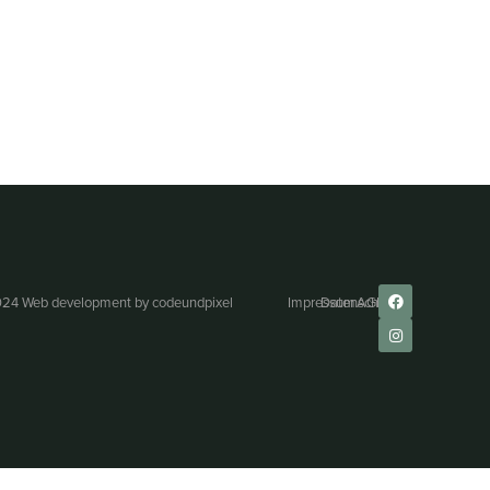
24 Web development by
codeundpixel
Impressum
Datenschutz
AGB