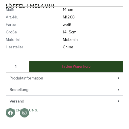
LÖFFEL | MELAMIN
Maße
14 cm
Art.-Nr.
M1268
Farbe
weiß
Größe
14, 5cm
Material
Melamin
Hersteller
China
In den Warenkorb
Produktinformation
Bestellung
Versand
FOLGEN SIE UNS: