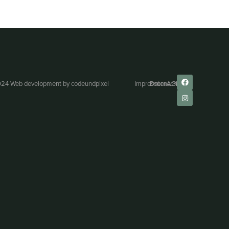
24 Web development by
codeundpixel
Impressum
Datenschutz
AGB