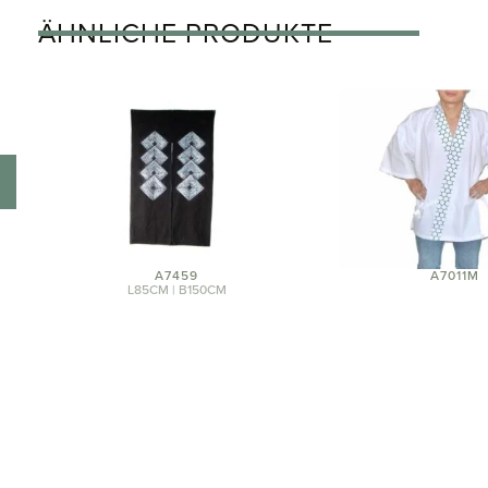
ÄHNLICHE PRODUKTE
A7459
A7011M
L85CM | B150CM