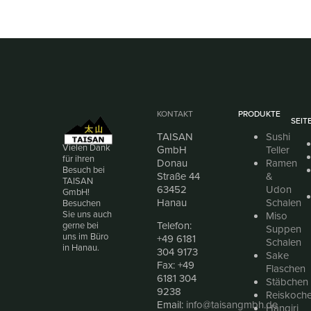
KONTAKT
PRODUKTE
SEIT
TAISAN
Sushi
Vielen Dank
GmbH
Teller
für ihren
Donau
Ramen
Besuch bei
Straße 44
&
TAISAN
63452
Udon
GmbH!
Hanau
Schalen
Besuchen
Sie uns auch
Miso
Telefon:
gerne bei
Suppen
uns im Büro
+49 6181
Schalen
in Hanau.
304 9173
Sake
Fax: +49
Flaschen
6181 304
Stäbchen
9238
Reiskoche
Email:
info@taisangmbh.de
Hangiri