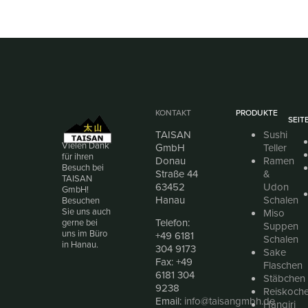
KONTAKT
PRODUKTE
SEIT
TAISAN
Sushi
Vielen Dank
GmbH
Teller
für ihren
Donau
Ramen
Besuch bei
Straße 44
&
TAISAN
63452
Udon
GmbH!
Hanau
Schalen
Besuchen
Sie uns auch
Miso
Telefon:
gerne bei
Suppen
uns im Büro
+49 6181
Schalen
in Hanau.
304 9173
Sake
Fax: +49
Flaschen
6181 304
Stäbchen
9238
Reiskoche
Email:
info@taisangmbh.de
Hangiri