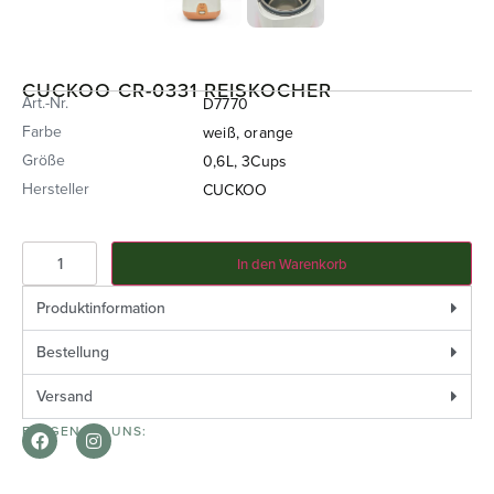
CUCKOO CR-0331 REISKOCHER
Art.-Nr.
D7770
Farbe
weiß, orange
Größe
0,6L, 3Cups
Hersteller
CUCKOO
In den Warenkorb
Produktinformation
Bestellung
Versand
FOLGEN SIE UNS: