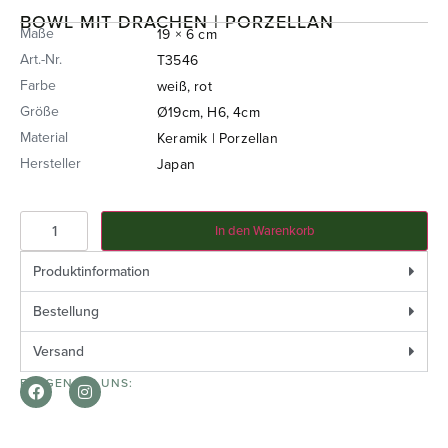
BOWL MIT DRACHEN | PORZELLAN
Maße
19 × 6 cm
Art.-Nr.
T3546
Farbe
weiß, rot
Größe
Ø19cm, H6, 4cm
Material
Keramik | Porzellan
Hersteller
Japan
In den Warenkorb
Produktinformation
Bestellung
Versand
FOLGEN SIE UNS: