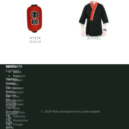
A7374
A7111XL
Ø25CM
PRODUKTE
SEITEN
KONTAKT
Sushi
Home
Teller
Produkte
TAISAN
Vielen
Ramen
Über
Dank
GmbH
&
Uns
für
Donau
Udon
Kontakt
ihren
Straße
Schalen
Besuch
44
Miso
bei
Suppen
63452
TAISAN
Schalen
Hanau
GmbH!
Sake
© 2024 Web development by
codeundpixel
Besuchen
Flaschen
Telefon:
Sie
Stäbchen
+49
uns
Reiskocher
6181
auch
Hangiri
304
gerne