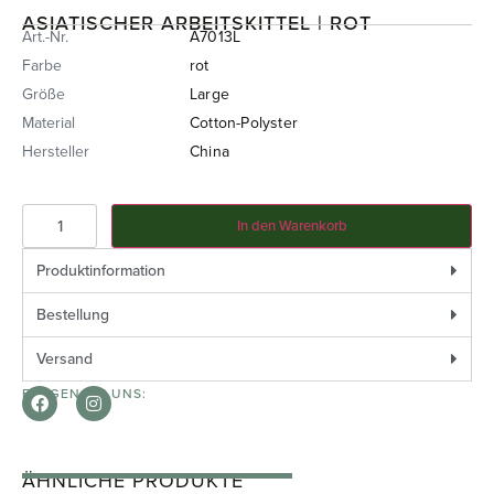
ASIATISCHER ARBEITSKITTEL | ROT
Art.-Nr.
A7013L
Farbe
rot
Größe
Large
Material
Cotton-Polyster
Hersteller
China
In den Warenkorb
Produktinformation
Bestellung
Versand
FOLGEN SIE UNS:
ÄHNLICHE PRODUKTE