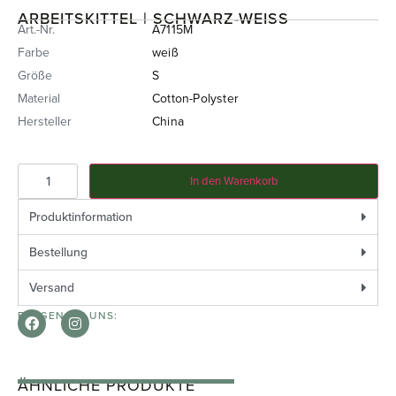
ARBEITSKITTEL | SCHWARZ-WEISS
Art.-Nr.
A7115M
Farbe
weiß
Größe
S
Material
Cotton-Polyster
Hersteller
China
In den Warenkorb
Produktinformation
Bestellung
Versand
FOLGEN SIE UNS:
ÄHNLICHE PRODUKTE