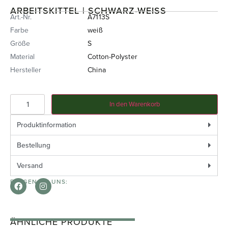
ARBEITSKITTEL | SCHWARZ-WEISS
Art.-Nr.
A7113S
Farbe
weiß
Größe
S
Material
Cotton-Polyster
Hersteller
China
In den Warenkorb
Produktinformation
Bestellung
Versand
FOLGEN SIE UNS:
ÄHNLICHE PRODUKTE