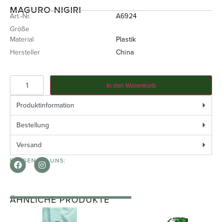
MAGURO-NIGIRI
Art.-Nr.
A6924
Größe
Material
Plastik
Hersteller
China
In den Warenkorb
Produktinformation
Bestellung
Versand
FOLGEN SIE UNS:
ÄHNLICHE PRODUKTE